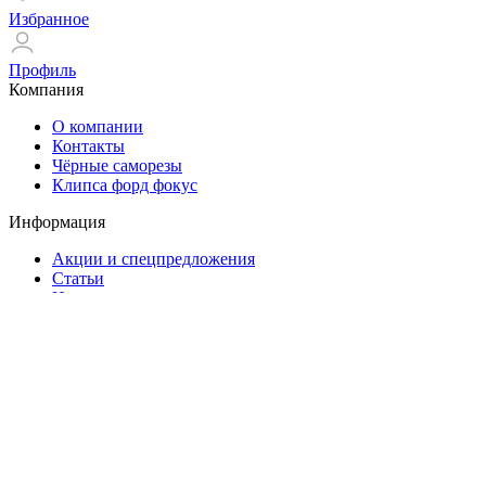
Избранное
Профиль
Компания
О компании
Контакты
Чёрные саморезы
Клипса форд фокус
Информация
Акции и спецпредложения
Статьи
Новости
Помощь
Оплата и доставка
Гарантия
Контакты
ул. Есенина, 67
+7(953)166-55-22