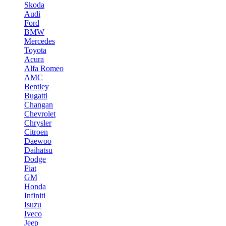
Skoda
Audi
Ford
BMW
Mercedes
Toyota
Acura
Alfa Romeo
AMC
Bentley
Bugatti
Changan
Chevrolet
Chrysler
Citroen
Daewoo
Daihatsu
Dodge
Fiat
GM
Honda
Infiniti
Isuzu
Iveco
Jeep