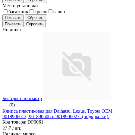
Место установки
багажник
крыло
салон
Показать
Сбросить
Новинка
Быстрый просмотр
(0)
Клипса пластиковая для Daihatsu, Lexus, Toyota ОЕМ:
9018906013, 9018906065, 9018906027. (подкрылки).
Код товара: DP0061
27 ₽
/ шт.
Наличие: много