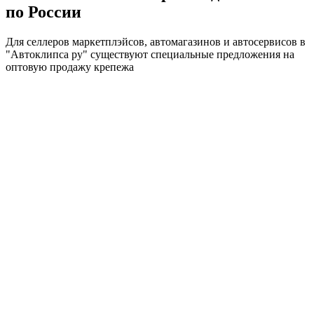
по России
Для селлеров маркетплэйсов, автомагазинов и автосервисов в
"Автоклипса ру" существуют специальные предложения на
оптовую продажу крепежа
Получить предложение
Главная
Каталог
Корзина
Избранное
Профиль
Компания
О компании
Контакты