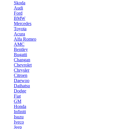
Skoda
Audi
Ford
BMW
Mercedes
Toyota
Acura
Alfa Romeo
AMC
Bentley
Bugatti
Changan
Chevrolet
Chrysler
Citroen
Daewoo
Daihatsu
Dodge
Fiat
GM
Honda
Infiniti
Isuzu
Iveco
Jeep