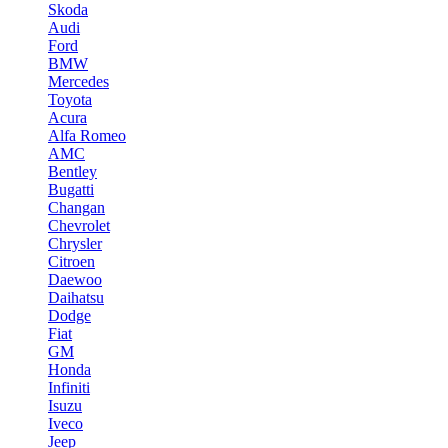
Skoda
Audi
Ford
BMW
Mercedes
Toyota
Acura
Alfa Romeo
AMC
Bentley
Bugatti
Changan
Chevrolet
Chrysler
Citroen
Daewoo
Daihatsu
Dodge
Fiat
GM
Honda
Infiniti
Isuzu
Iveco
Jeep