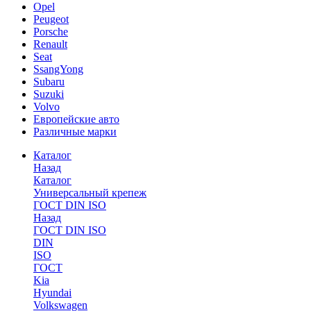
Opel
Peugeot
Porsche
Renault
Seat
SsangYong
Subaru
Suzuki
Volvo
Европейские авто
Различные марки
Каталог
Назад
Каталог
Универсальный крепеж
ГОСТ DIN ISO
Назад
ГОСТ DIN ISO
DIN
ISO
ГОСТ
Kia
Hyundai
Volkswagen