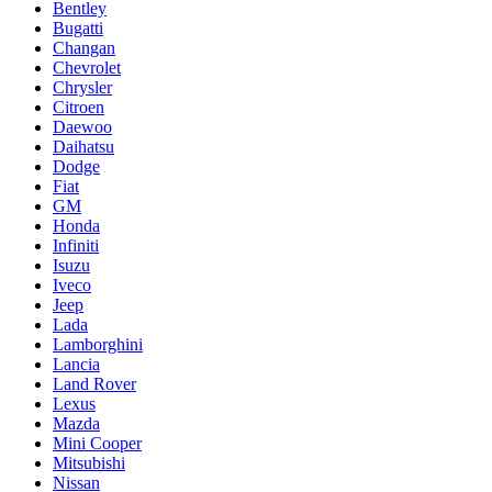
Bentley
Bugatti
Changan
Chevrolet
Chrysler
Citroen
Daewoo
Daihatsu
Dodge
Fiat
GM
Honda
Infiniti
Isuzu
Iveco
Jeep
Lada
Lamborghini
Lancia
Land Rover
Lexus
Mazda
Mini Cooper
Mitsubishi
Nissan