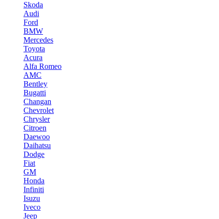
Skoda
Audi
Ford
BMW
Mercedes
Toyota
Acura
Alfa Romeo
AMC
Bentley
Bugatti
Changan
Chevrolet
Chrysler
Citroen
Daewoo
Daihatsu
Dodge
Fiat
GM
Honda
Infiniti
Isuzu
Iveco
Jeep